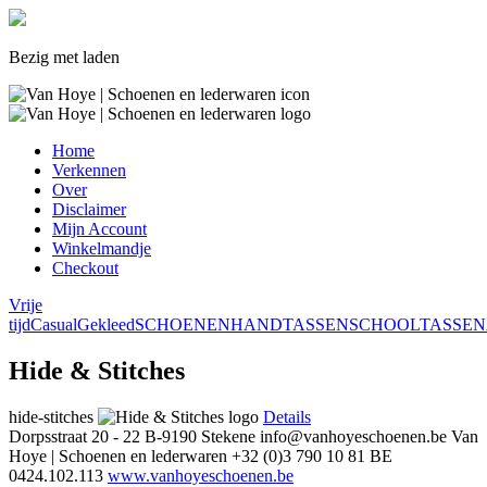
Bezig met laden
Home
Verkennen
Over
Disclaimer
Mijn Account
Winkelmandje
Checkout
Vrije
tijd
Casual
Gekleed
SCHOENEN
HANDTASSEN
SCHOOLTASSEN
Hide & Stitches
hide-stitches
Details
Dorpsstraat 20 - 22
B-9190 Stekene
info@vanhoyeschoenen.be
Van
Hoye | Schoenen en lederwaren
+32 (0)3 790 10 81
BE
0424.102.113
www.vanhoyeschoenen.be